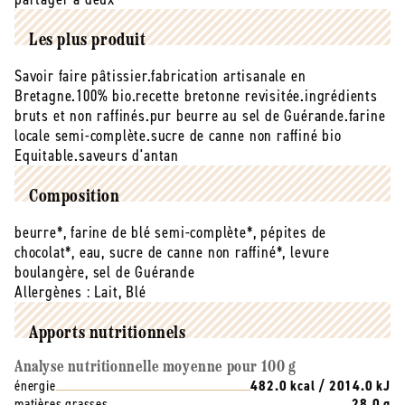
de
de
chocolat
chocolat
Les plus produit
noir
noir
60%
60%
Savoir faire pâtissier.fabrication artisanale en
equitable
equitable
Bretagne.100% bio.recette bretonne revisitée.ingrédients
-
-
bruts et non raffinés.pur beurre au sel de Guérande.farine
60g
60g
locale semi-complète.sucre de canne non raffiné bio
Equitable.saveurs d'antan
Composition
beurre*, farine de blé semi-complète*, pépites de
chocolat*, eau, sucre de canne non raffiné*, levure
boulangère, sel de Guérande
Allergènes :
Lait, Blé
Apports nutritionnels
Analyse nutritionnelle moyenne pour 100 g
énergie
482.0 kcal / 2014.0 kJ
matières grasses
28.0 g