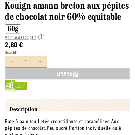
Kouign amann breton aux pépites
de chocolat noir 60% equitable
60g
Voir le descriptif
2,80 €
Quantité
Réduire
Augmenter
la
la
ÉPUISÉ
quantité
quantité
de
de
Baramel
Baramel
-
-
-
-
Kouign
Kouign
Description
amann
amann
Pâte à pain feuilletée croustillante et caramélisée.Aux
breton
breton
pépites de chocolat.Peu sucré.Portion individuelle ou à
aux
aux
pépites
pépites
partager à deux