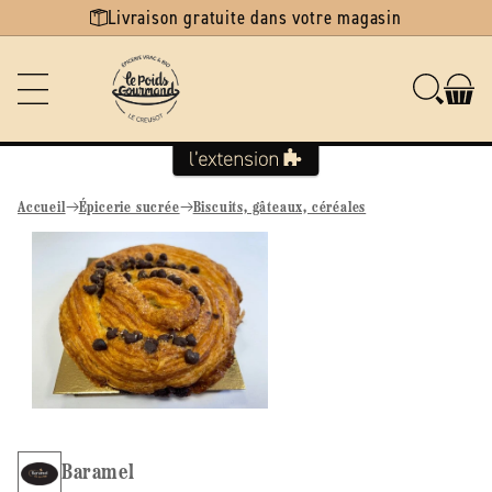
Ignorer et
Livraison gratuite dans votre magasin
passer au
contenu
Accueil
Épicerie sucrée
Biscuits, gâteaux, céréales
Passer aux
informations
produits
Baramel